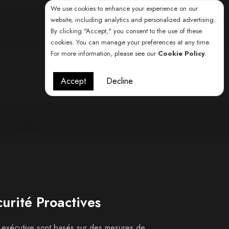
We use cookies to enhance your experience on our
website, including analytics and personalized advertising.
By clicking "Accept," you consent to the use of these
cookies. You can manage your preferences at any time.
For more information, please see our
Cookie Policy
.
Accept
Decline
urité Proactives
 exécutive sont basés sur des mesures de